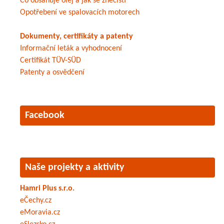
Co obsahuje olej a jak se znečistí
Opotřebení ve spalovacích motorech
Dokumenty, certifikáty a patenty
Informační leták a vyhodnocení
Certifikát TÜV-SÜD
Patenty a osvědčení
Facebook
Naše projekty a aktivity
Hamri Plus s.r.o.
eČechy.cz
eMoravia.cz