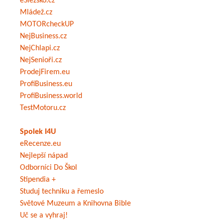
eSlezsko.cz
Mládež.cz
MOTORcheckUP
NejBusiness.cz
NejChlapi.cz
NejSenioři.cz
ProdejFirem.eu
ProfiBusiness.eu
ProfiBusiness.world
TestMotoru.cz
Spolek I4U
eRecenze.eu
Nejlepší nápad
Odborníci Do Škol
Stipendia +
Studuj techniku a řemeslo
Světové Muzeum a Knihovna Bible
Uč se a vyhraj!